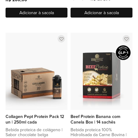
Adicionar à sacola
Adicionar à sacola
Adicionar
Adic
a
a
lista
lista
de
de
favoritos
favor
Collagen Pept Protein Pack 12
Beef Protein Banana com
un | 250ml cada
Canela Box | 14 sachês
Bebida proteica de colágeno |
Bebida proteica 100%
Sabor chocolate belga
Hidrolisada da Carne Bovina |