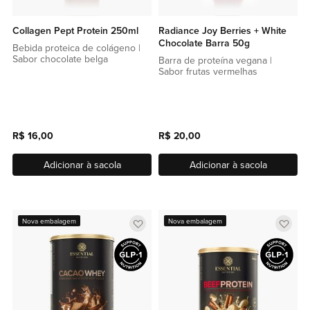
Collagen Pept Protein 250ml
Radiance Joy Berries + White
Chocolate Barra 50g
Bebida proteica de colágeno |
Sabor chocolate belga
Barra de proteína vegana |
Sabor frutas vermelhas
R$ 16,00
R$ 20,00
Adicionar à sacola
Adicionar à sacola
Adicionar
Adic
Nova embalagem
Nova embalagem
a
a
lista
lista
de
de
favoritos
favor