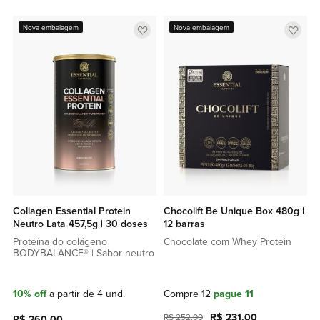
Adicionar
Adic
Nova embalagem
Nova embalagem
a
a
lista
lista
de
de
favoritos
favor
Collagen Essential Protein
Chocolift Be Unique Box 480g |
Neutro Lata 457,5g | 30 doses
12 barras
Proteína do colágeno
Chocolate com Whey Protein
BODYBALANCE® | Sabor neutro
10% off
a partir de 4 und.
Compre 12
pague 11
R$ 231,00
R$ 252,00
R$ 260,00