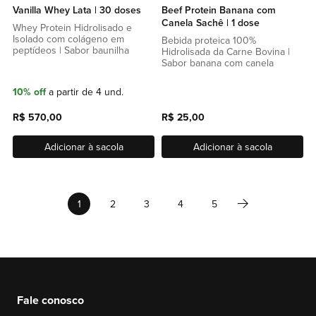
Vanilla Whey Lata | 30 doses
Beef Protein Banana com
Canela Sachê | 1 dose
Whey Protein Hidrolisado e
Isolado com colágeno em
Bebida proteica 100%
peptídeos | Sabor baunilha
Hidrolisada da Carne Bovina |
Sabor banana com canela
10% off
a partir de 4 und.
R$ 570,00
R$ 25,00
Adicionar à sacola
Adicionar à sacola
Página
Página
Próximo
Você esta lendo a pagina
Página
Página
Página
Página
1
2
3
4
5
Fale conosco