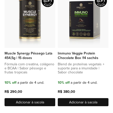
lista
lista
de
de
favoritos
favor
Muscle Synergy Pêssego Lata
Immuno Veggie Protein
454,5g | 15 doses
Chocolate Box |14 sachês
Fórmula com creatina, colágeno
Blend de proteínas vegetais +
e BCAA | Sabor pêssego e
suporte para a imunidade |
frutas tropicais
Sabor chocolate
10% off
a partir de 4 und.
10% off
a partir de 4 und.
R$ 290,00
R$ 380,00
Adicionar à sacola
Adicionar à sacola