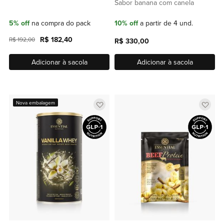
Sabor banana com canela
5% off
na compra do pack
10% off
a partir de 4 und.
R$ 182,40
R$ 192,00
R$ 330,00
Adicionar à sacola
Adicionar à sacola
Adicionar
Adic
Nova embalagem
a
a
lista
lista
de
de
favoritos
favor