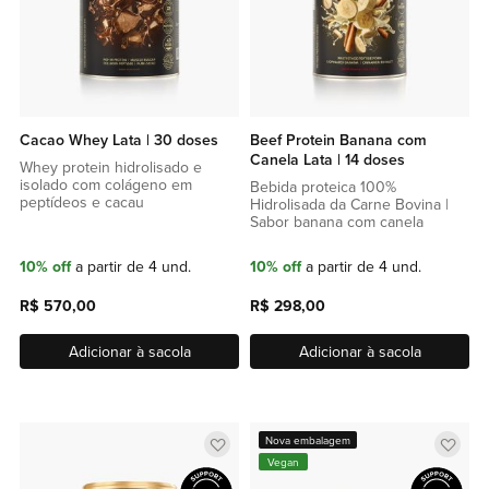
Cacao Whey Lata | 30 doses
Beef Protein Banana com
Canela Lata | 14 doses
Whey protein hidrolisado e
isolado com colágeno em
Bebida proteica 100%
peptídeos e cacau
Hidrolisada da Carne Bovina |
Sabor banana com canela
10% off
a partir de 4 und.
10% off
a partir de 4 und.
R$ 570,00
R$ 298,00
Adicionar à sacola
Adicionar à sacola
Adicionar
Adic
Nova embalagem
Vegan
a
a