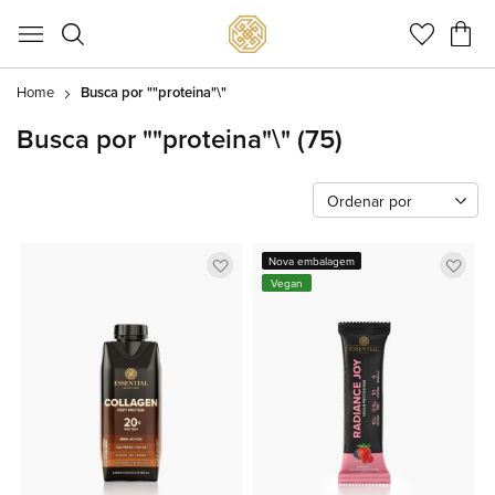
Meu C
Home
Busca por ""proteina"\"
Busca por ""proteina"\"
(75)
Ordenar por
Adicionar
Adic
Nova embalagem
Vegan
a
a
lista
lista
de
de
favoritos
favor