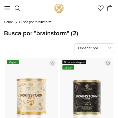
Meu C
Home
Busca por "brainstorm"
Busca por "brainstorm"
(2)
Ordenar por
Adicionar
Adic
Vegan
Nova embalagem
Vegan
a
a
lista
lista
de
de
favoritos
favor