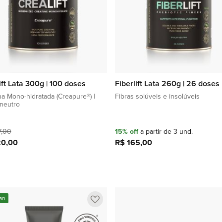
ift Lata 300g | 100 doses
Fiberlift Lata 260g | 26 doses
na Mono-hidratada (Creapure®) |
Fibras solúveis e insolúveis
neutro
7,00
15% off
a partir de 3 und.
20,00
R$ 165,00
Adicionar à sacola
Adicionar à sacola
Adicionar
an
a