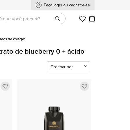
Faça login ou cadastre-se
Meu Carrinho
ídeos de coláge"
rato de blueberry 0 + ácido
Ordenar por
Adicionar
Adicionar
a
a
lista
lista
de
de
favoritos
favoritos