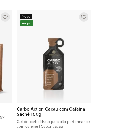
Adicionar à sacola
Adicionar
Adicionar
Novo
a
a
Vegan
lista
lista
de
de
favoritos
favoritos
Carbo Action Cacau com Cafeína
Sachê | 50g
ege
Gel de carboidrato para alta performance
com cafeína | Sabor cacau