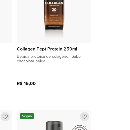
Collagen Pept Protein 250ml
Bebida proteica de colágeno | Sabor
chocolate belga
R$ 16,00
Adicionar à sacola
Adicionar
Adicionar
Vegan
a
a