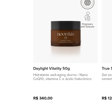
lista
de
favoritos
Daylight Vitality 50g
True 
Hidratante well-aging diurno | Nano
Gel esf
CoQ10, vitamina C e ácido hialurônico
semen
R$ 340,00
R$ 1