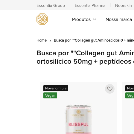
Essentia Group
Essentia Pharma
Noorskin
Produtos
Nossa marca
Home
Busca por ""Collagen gut Aminoácidos 0 + miner
Busca por ""Collagen gut Amin
ortosilícico 50mg + peptídeos
Adicionar
Nova fórmula
Nov
a
Vegan
Veg
lista
de
favoritos