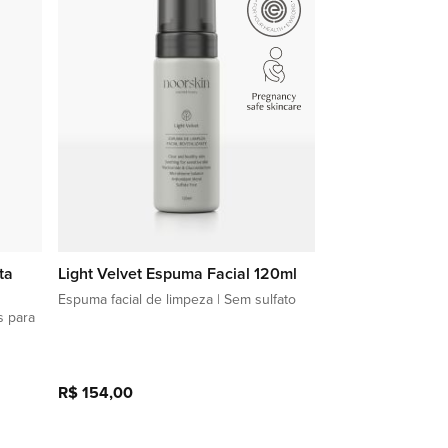
lista
lista
de
de
favoritos
favoritos
ta
Light Velvet Espuma Facial 120ml
Espuma facial de limpeza | Sem sulfato
s para
R$ 154,00