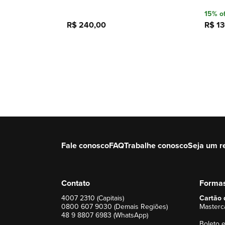
15% of
R$ 240,00
R$ 13
Adicionar à sacola
Fale conosco
FAQ
Trabalhe conosco
Seja um r
Contato
Forma
4007 2310 (Capitais)
Cartão 
0800 607 9030 (Demais Regiões)
Masterca
48 9 8807 6983 (WhatsApp)
Boleto e