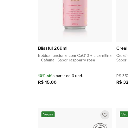
Blissful 269ml
Creal
Bebida funcional com CoQ10 + L-carnitina
Creati
+ Cafeína | Sabor raspberry rose
Sabor 
10% off
a partir de 6 und.
R$ 35
R$ 15,00
R$ 3
Adicionar à sacola
Adicionar
Vegan
Veg
a