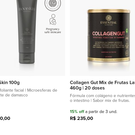
lista
de
favoritos
Skin 100g
Collagen Gut Mix de Frutas La
460g | 20 doses
oliante facial | Microesferas de
te de damasco
Fórmula com colágeno e nutriente
o intestino | Sabor mix de frutas.
15% off
a partir de 3 und.
20,00
R$ 235,00