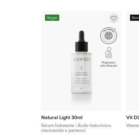
Adicionar à sacola
Adicionar
Vegan
Nov
a
lista
de
favoritos
Natural Light 30ml
Vit D
Sérum hidratante | Ácido hialurônico,
Vitami
niacinamida e pantenol