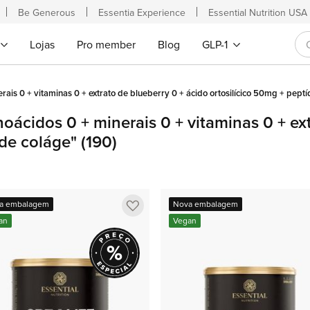
Be Generous
Essentia Experience
Essential Nutrition USA
Lojas
Pro member
Blog
GLP-1
ais 0 + vitaminas 0 + extrato de blueberry 0 + ácido ortosilícico 50mg + pept
oácidos 0 + minerais 0 + vitaminas 0 + ext
 de coláge"
(190)
Adicionar
a embalagem
Nova embalagem
a
an
Vegan
lista
de
favoritos