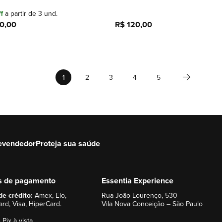
f
a partir de 3 und.
0,00
R$ 120,00
Adicionar à sacola
Adicionar à sacola
Página
Página
Próximo
Você esta lendo a pagina
Página
Página
Página
Página
1
2
3
4
5
evendedor
Proteja sua saúde
s de pagamento
Essentia Experience
de crédito:
Amex, Elo,
Rua João Lourenço, 530
rd, Visa, HiperCard.
Vila Nova Conceição – São Paulo
 Pix à vista.