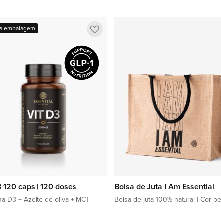
Adicionar à sacola
Adicionar à sacola
Adicionar
a embalagem
a
lista
de
favoritos
3 120 caps | 120 doses
Bolsa de Juta I Am Essential
na D3 + Azeite de oliva + MCT
Bolsa de juta 100% natural | Cor b