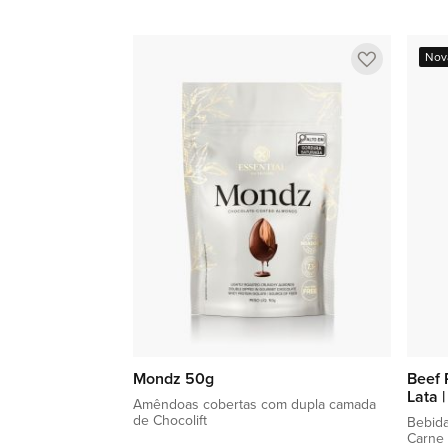
Adicionar à sacola
Adicionar
Nov
a
lista
de
favoritos
Mondz 50g
Beef 
Lata 
Amêndoas cobertas com dupla camada
de Chocolift
Bebida
Carne 