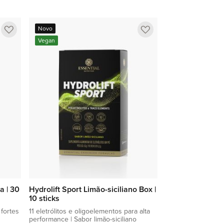
Adicionar à sacola
Adicionar
Adicionar
Novo
a
a
Vegan
lista
lista
de
de
favoritos
favoritos
a | 30
Hydrolift Sport Limão-siciliano Box |
10 sticks
fortes
11 eletrólitos e oligoelementos para alta
performance | Sabor limão-siciliano