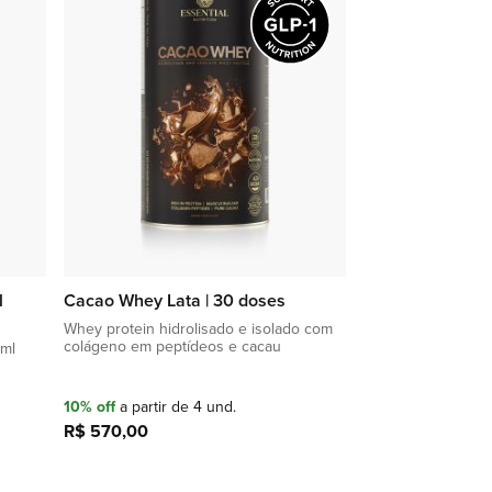
lista
lista
de
de
favoritos
favoritos
l
Cacao Whey Lata | 30 doses
Whey protein hidrolisado e isolado com
colágeno em peptídeos e cacau
0ml
10% off
a partir de 4 und.
R$ 570,00