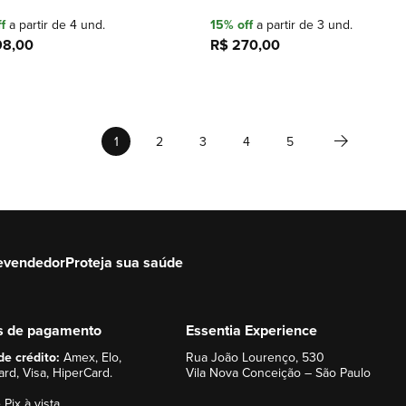
f
a partir de 4 und.
15% off
a partir de 3 und.
98,00
R$ 270,00
Adicionar à sacola
Adicionar à sacola
Página
Página
Próximo
Você esta lendo a pagina
Página
Página
Página
Página
1
2
3
4
5
evendedor
Proteja sua saúde
s de pagamento
Essentia Experience
de crédito:
Amex, Elo,
Rua João Lourenço, 530
rd, Visa, HiperCard.
Vila Nova Conceição – São Paulo
 Pix à vista.