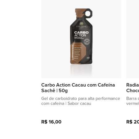
lista
de
favoritos
Carbo Action Cacau com Cafeína
Radia
Sachê | 50g
Choco
Gel de carboidrato para alta performance
Barra 
com cafeína | Sabor cacau
verme
R$ 16,00
R$ 2