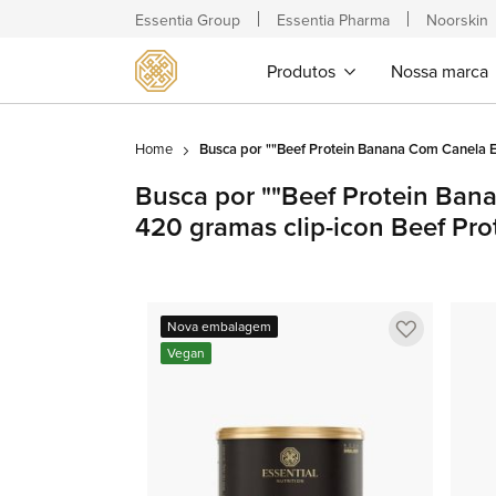
Essentia Group
Essentia Pharma
Noorskin
Produtos
Nossa marca
Home
Busca por ""Beef Protein Banana Com Canela E
Busca por ""Beef Protein Ban
420 gramas clip-icon Beef Pr
Adicionar
Nova embalagem
a
Vegan
lista
de
favoritos