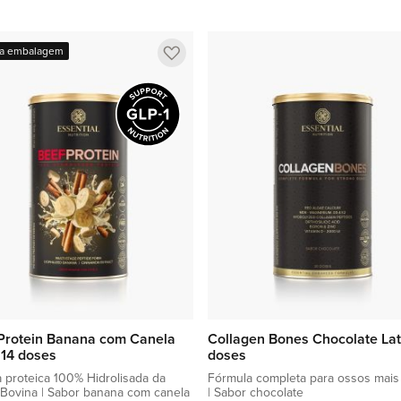
Adicionar à sacola
Adicionar à sacola
Adicionar
a embalagem
a
lista
de
favoritos
Protein Banana com Canela
Collagen Bones Chocolate Lat
| 14 doses
doses
 proteica 100% Hidrolisada da
Fórmula completa para ossos mais 
Bovina | Sabor banana com canela
| Sabor chocolate