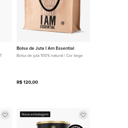
Bolsa de Juta I Am Essential
CT
Bolsa de juta 100% natural | Cor bege
R$ 120,00
Adicionar à sacola
Adicionar
Adicionar
Nova embalagem
a
a