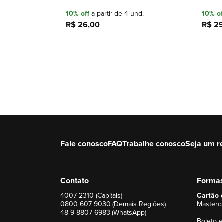
10% off
a partir de 4 und.
10% of
R$ 26,00
R$ 2
Adicionar à sacola
Fale conosco
FAQ
Trabalhe conosco
Seja um r
Contato
Forma
4007 2310 (Capitais)
Cartão 
0800 607 9030 (Demais Regiões)
Masterca
48 9 8807 6983 (WhatsApp)
Boleto e