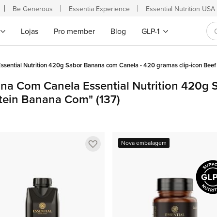
Be Generous
Essentia Experience
Essential Nutrition USA
Lojas
Pro member
Blog
GLP-1
ssential Nutrition 420g Sabor Banana com Canela - 420 gramas clip-icon Bee
ana Com Canela Essential Nutrition 420g
otein Banana Com"
(137)
Adicionar
Nova embalagem
a
lista
de
favoritos