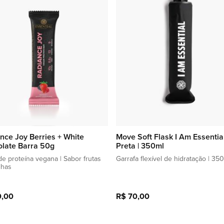
lista
de
favoritos
nce Joy Berries + White
Move Soft Flask I Am Essentia
late Barra 50g
Preta | 350ml
de proteína vegana | Sabor frutas
Garrafa flexível de hidratação | 35
lhas
0,00
R$ 70,00