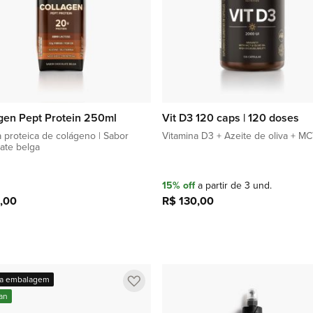
gen Pept Protein 250ml
Vit D3 120 caps | 120 doses
 proteica de colágeno | Sabor
Vitamina D3 + Azeite de oliva + M
ate belga
15% off
a partir de 3 und.
,00
R$ 130,00
Adicionar à sacola
Adicionar à sacola
Adicionar
a embalagem
a
an