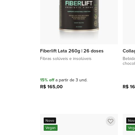
Fiberlift Lata 260g | 26 doses
Colla
Fibras solúveis e insolúveis
Bebida
chocol
15% off
a partir de 3 und.
R$ 165,00
R$ 16
Adicionar à sacola
Adicionar
Novo
Nov
a
Vegan
Veg