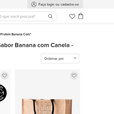
Faça login ou cadastre-se
Meu Carrinho
f Protein Banana Com"
 Sabor Banana com Canela -
Ordenar por
Adicionar
Adicionar
a
a
lista
lista
de
de
favoritos
favoritos