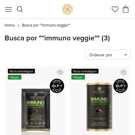
Meu C
Home
Busca por ""immuno veggie""
Busca por ""immuno veggie""
(3)
Ordenar por
Adicionar
Adic
Nova embalagem
Nova embalagem
Vegan
Vegan
a
a
lista
lista
de
de
favoritos
favor