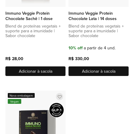
Immuno Veggie Protein
Immuno Veggie Protein
Chocolate Sachê | 1 dose
Chocolate Lata | 14 doses
Blend de proteínas vegetais +
Blend de proteínas vegetais +
suporte para a imunidade |
suporte para a imunidade |
Sabor chocolate
Sabor chocolate
10% off
a partir de 4 und.
R$ 28,00
R$ 330,00
Adicionar à sacola
Adicionar à sacola
Adicionar
Nova embalagem
Vegan
a
lista
de
favoritos