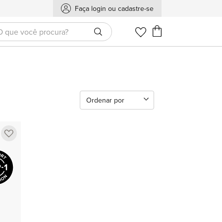
Faça login ou cadastre-se
Meu Carrinho
Ordenar por
Adicionar
a
lista
de
favoritos