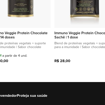
o Veggie Protein Chocolate
Immuno Veggie Protein Choco
| 14 doses
Sachê | 1 dose
de proteínas vegetais + suporte
Blend de proteínas vegetais + sup
 imunidade | Sabor chocolate
para a imunidade | Sabor chocolat
f
a partir de 4 und.
30,00
R$ 28,00
Adicionar à sacola
Adicionar à sacola
evendedor
Proteja sua saúde