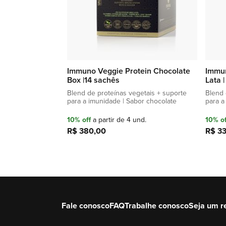
Immuno Veggie Protein Chocolate
Immun
Box |14 sachês
Lata 
Blend de proteínas vegetais + suporte
Blend 
para a imunidade | Sabor chocolate
para a
10% off
a partir de 4 und.
10% of
R$ 380,00
R$ 3
Adicionar à sacola
Fale conosco
FAQ
Trabalhe conosco
Seja um r