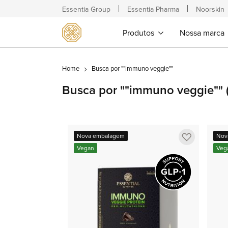
Essentia Group
Essentia Pharma
Noorskin
Produtos
Nossa marca
Home
Busca por ""immuno veggie""
Busca por ""immuno veggie""
Adicionar
Nova embalagem
Nov
a
Vegan
Veg
lista
de
favoritos