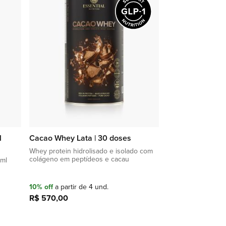
lista
lista
de
de
favoritos
favoritos
l
Cacao Whey Lata | 30 doses
Whey protein hidrolisado e isolado com
colágeno em peptídeos e cacau
0ml
10% off
a partir de 4 und.
R$ 570,00