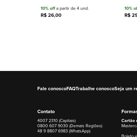
10% off
a partir de 4 und.
10% of
R$ 26,00
R$ 2
Adicionar à sacola
Fale conosco
FAQ
Trabalhe conosco
Seja um r
Contato
Forma
4007 2310 (Capitais)
Cartão 
0800 607 9030 (Demais Regiões)
Masterca
48 9 8807 6983 (WhatsApp)
Boleto e