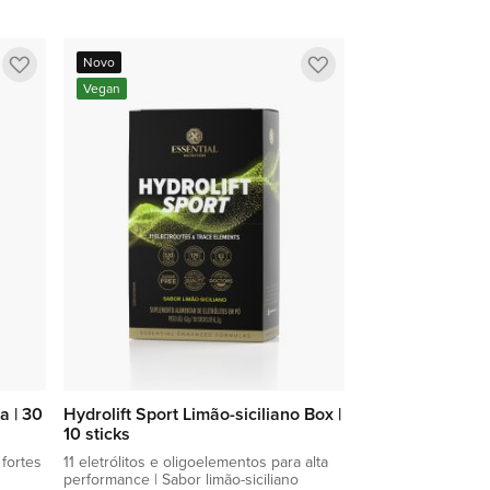
Adicionar à sacola
Adicionar
Adicionar
Novo
a
a
Vegan
lista
lista
de
de
favoritos
favoritos
a | 30
Hydrolift Sport Limão-siciliano Box |
10 sticks
fortes
11 eletrólitos e oligoelementos para alta
performance | Sabor limão-siciliano