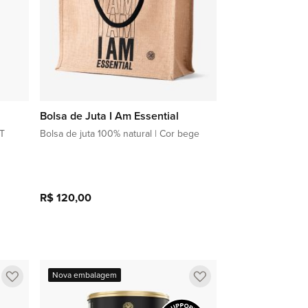
Bolsa de Juta I Am Essential
CT
Bolsa de juta 100% natural | Cor bege
R$ 120,00
Adicionar à sacola
Adicionar
Adicionar
Nova embalagem
a
a