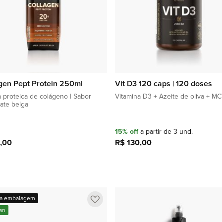
gen Pept Protein 250ml
Vit D3 120 caps | 120 doses
 proteica de colágeno | Sabor
Vitamina D3 + Azeite de oliva + M
ate belga
15% off
a partir de 3 und.
,00
R$ 130,00
Adicionar à sacola
Adicionar à sacola
Adicionar
a embalagem
a
an