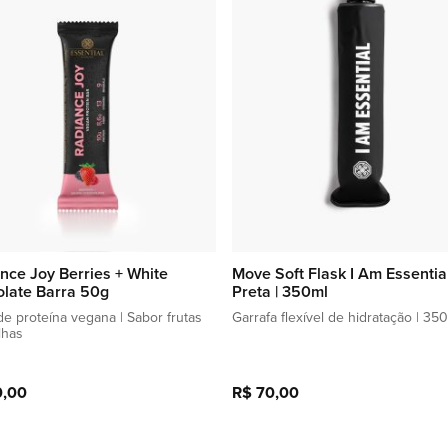
lista
de
favoritos
nce Joy Berries + White
Move Soft Flask I Am Essentia
late Barra 50g
Preta | 350ml
de proteína vegana | Sabor frutas
Garrafa flexível de hidratação | 35
lhas
0,00
R$ 70,00