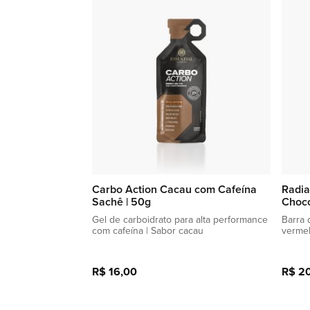
lista
de
favoritos
Carbo Action Cacau com Cafeína
Radia
Sachê | 50g
Choco
Gel de carboidrato para alta performance
Barra 
com cafeína | Sabor cacau
verme
R$ 16,00
R$ 2