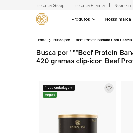
Essentia Group
Essentia Pharma
Noorskin
Produtos
Nossa marca
Home
Busca por """Beef Protein Banana Com Canela 
Busca por """Beef Protein Ba
420 gramas clip-icon Beef Pr
Adicionar
Nova embalagem
a
Vegan
lista
de
favoritos