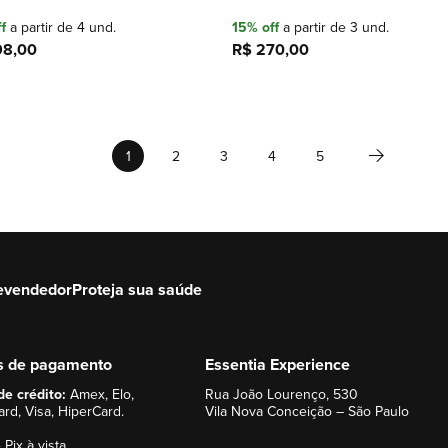
f
a partir de 4 und.
15% off
a partir de 3 und.
98,00
R$ 270,00
Adicionar à sacola
Adicionar à sacola
Página
Página
Próximo
Você esta lendo a pagina
Página
Página
Página
Página
1
2
3
4
5
evendedor
Proteja sua saúde
s de pagamento
Essentia Experience
de crédito:
Amex, Elo,
Rua João Lourenço, 530
rd, Visa, HiperCard.
Vila Nova Conceição – São Paulo
 Pix à vista.