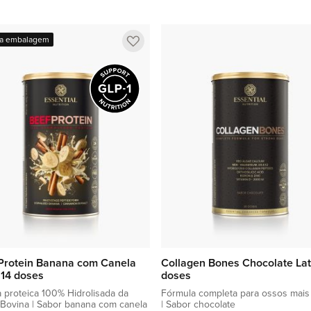
Adicionar à sacola
Adicionar à sacola
Adicionar
a embalagem
a
lista
de
favoritos
Protein Banana com Canela
Collagen Bones Chocolate Lat
| 14 doses
doses
 proteica 100% Hidrolisada da
Fórmula completa para ossos mais 
Bovina | Sabor banana com canela
| Sabor chocolate