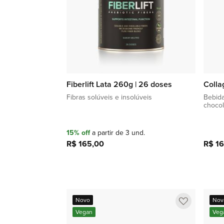
Fiberlift Lata 260g | 26 doses
Colla
Fibras solúveis e insolúveis
Bebida
chocol
15% off
a partir de 3 und.
R$ 165,00
R$ 16
Adicionar à sacola
Adicionar
Novo
Nov
a
Vegan
Veg