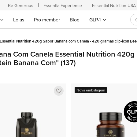
Be Generous
Essentia Experience
Essential Nutrition USA
Lojas
Pro member
Blog
GLP-1
Essential Nutrition 420g Sabor Banana com Canela - 420 gramas clip-icon Be
nana Com Canela Essential Nutrition 420
otein Banana Com"
(137)
Adicionar
Nova embalagem
a
lista
de
favoritos