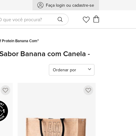
Faça login ou cadastre-se
Meu Carrinho
ef Protein Banana Com"
g Sabor Banana com Canela -
Ordenar por
Adicionar
Adicionar
a
a
lista
lista
de
de
favoritos
favoritos