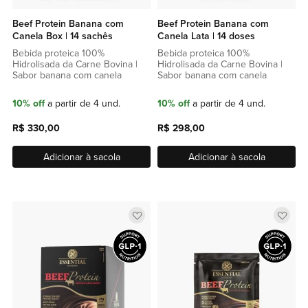
Beef Protein Banana com
Beef Protein Banana com
Canela Box | 14 sachês
Canela Lata | 14 doses
Bebida proteica 100%
Bebida proteica 100%
Hidrolisada da Carne Bovina |
Hidrolisada da Carne Bovina |
Sabor banana com canela
Sabor banana com canela
10% off
a partir de 4 und.
10% off
a partir de 4 und.
R$ 330,00
R$ 298,00
Adicionar à sacola
Adicionar à sacola
Adicionar
Adic
a
a
lista
lista
de
de
favoritos
favor