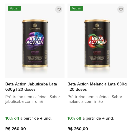
Adicionar
Adic
Vegan
Vegan
a
a
lista
lista
de
de
favoritos
favor
Beta Action Jabuticaba Lata
Beta Action Melancia Lata 630g
630g | 20 doses
| 20 doses
Pré-treino sem cafeína | Sabor
Pré-treino sem cafeína | Sabor
jabuticaba com romã
melancia com limão
10% off
a partir de 4 und.
10% off
a partir de 4 und.
R$ 260,00
R$ 260,00