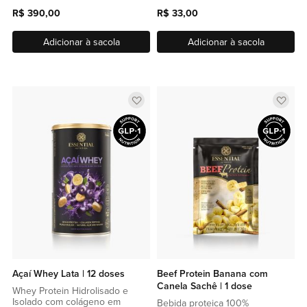
R$ 390,00
R$ 33,00
Adicionar à sacola
Adicionar à sacola
Adicionar
Adic
a
a
lista
lista
de
de
favoritos
favor
Açaí Whey Lata | 12 doses
Beef Protein Banana com
Canela Sachê | 1 dose
Whey Protein Hidrolisado e
Isolado com colágeno em
Bebida proteica 100%