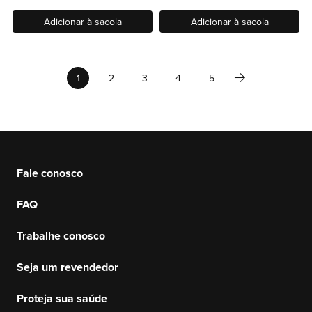
Adicionar à sacola
Adicionar à sacola
Página
Página
Próximo
Você esta lendo a pagina
Página
Página
Página
Página
1
2
3
4
5
Fale conosco
FAQ
Trabalhe conosco
Seja um revendedor
Proteja sua saúde