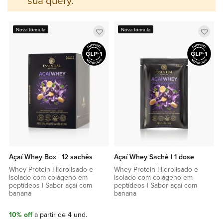
sua query.
Adicionar
Adic
Nova fórmula
Nova fórmula
a
a
lista
lista
de
de
favoritos
favor
Açaí Whey Box | 12 sachês
Açaí Whey Sachê | 1 dose
Whey Protein Hidrolisado e
Whey Protein Hidrolisado e
Isolado com colágeno em
Isolado com colágeno em
peptídeos | Sabor açaí com
peptídeos | Sabor açaí com
banana
banana
10% off
a partir de 4 und.