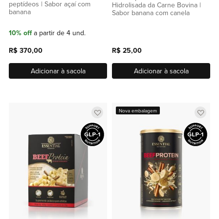
peptídeos | Sabor açaí com
Hidrolisada da Carne Bovina |
banana
Sabor banana com canela
10% off
a partir de 4 und.
R$ 370,00
R$ 25,00
Adicionar à sacola
Adicionar à sacola
Adicionar
Adic
Nova embalagem
a
a
lista
lista
de
de
favoritos
favor