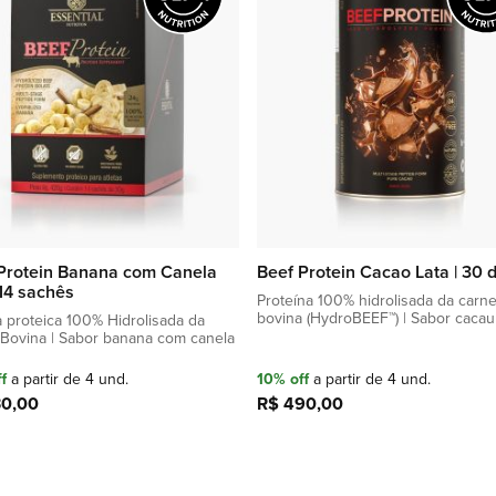
de
favoritos
Protein Banana com Canela
Beef Protein Cacao Lata | 30 
 14 sachês
Proteína 100% hidrolisada da carn
bovina (HydroBEEF­™) | Sabor cacau
 proteica 100% Hidrolisada da
Bovina | Sabor banana com canela
f
a partir de 4 und.
10% off
a partir de 4 und.
30,00
R$ 490,00