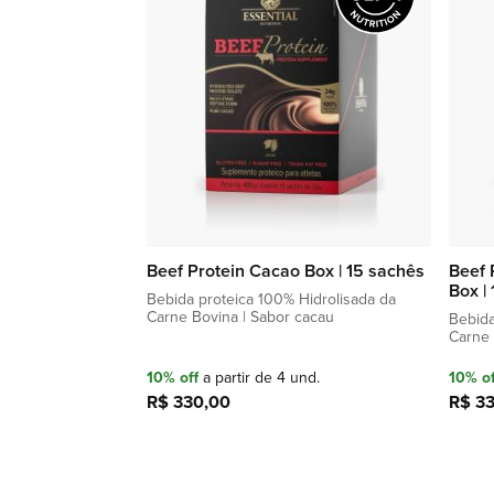
de
favoritos
Beef Protein Cacao Box | 15 sachês
Beef 
Box |
Bebida proteica 100% Hidrolisada da
Carne Bovina | Sabor cacau
Bebida
Carne 
10% off
a partir de 4 und.
10% of
R$ 330,00
R$ 3