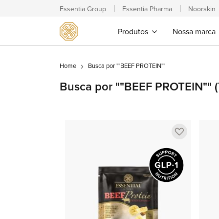
Essentia Group
Essentia Pharma
Noorskin
Produtos
Nossa marca
Home
Busca por ""BEEF PROTEIN""
Busca por ""BEEF PROTEIN""
(
Adicionar
a
lista
de
favoritos