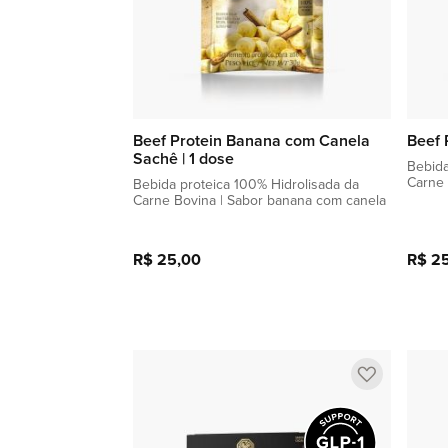
Beef Protein Banana com Canela
Beef 
Sachê | 1 dose
Bebida
Carne 
Bebida proteica 100% Hidrolisada da
Carne Bovina | Sabor banana com canela
R$ 25,00
R$ 2
Adicionar à sacola
Adicionar
a
lista