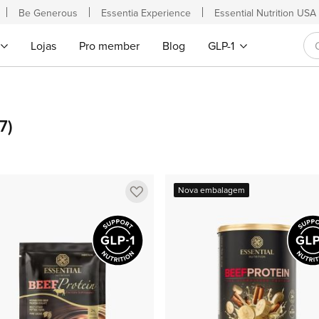
Be Generous
Essentia Experience
Essential Nutrition USA
Lojas
Pro member
Blog
GLP-1
7)
Adicionar
Nova embalagem
a
lista
de
favoritos