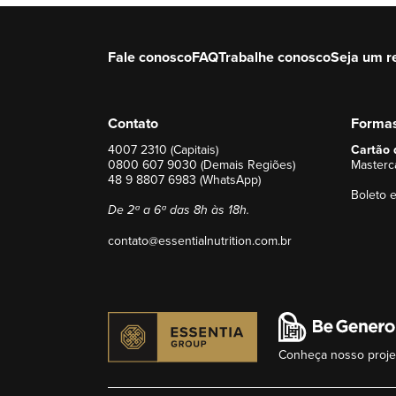
Adicionar à sacola
Fale conosco
FAQ
Trabalhe conosco
Seja um r
Contato
Forma
4007 2310 (Capitais)
Cartão 
0800 607 9030 (Demais Regiões)
Masterca
48 9 8807 6983 (WhatsApp)
Boleto e
De 2ª a 6ª das 8h às 18h.
contato@essentialnutrition.com.br
Conheça nosso projet