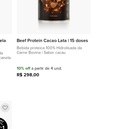
ela
Beef Protein Cacao Lata | 15 doses
Bebida proteica 100% Hidrolisada da
Carne Bovina | Sabor cacau
da
canela
10% off
a partir de 4 und.
R$ 298,00
Adicionar à sacola
Adicionar
a
lista