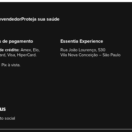
Adicionar à sacola
Adicionar à sacola
evendedor
Proteja sua saúde
s de pagamento
Essentia Experience
de crédito:
Amex, Elo,
Rua João Lourenço, 530
rd, Visa, HiperCard.
Vila Nova Conceição – São Paulo
 Pix à vista.
o social