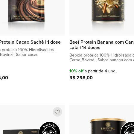
Protein Cacao Sachê | 1 dose
Beef Protein Banana com Can
Lata | 14 doses
 proteica 100% Hidrolisada da
Bovina | Sabor cacau
Bebida proteica 100% Hidrolisada 
Carne Bovina | Sabor banana com 
10% off
a partir de 4 und.
5,00
R$ 298,00
Adicionar à sacola
Adicionar à sacola
Adicionar
a
lista