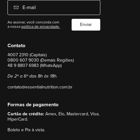
E-mail
Ao assinar, você concorda com
Enviar
a nossa
política de privacidade.
Contato
4007 2310 (Capitais)
0800 607 9030 (Demais Regiões)
48 9 8807 6983 (WhatsApp)
De 2ª a 6ª das 8h às 18h.
contato@essentialnutrition.com.br
Formas de pagamento
Cartão de crédito:
Amex, Elo, Mastercard, Visa,
HiperCard.
Boleto e Pix à vista.