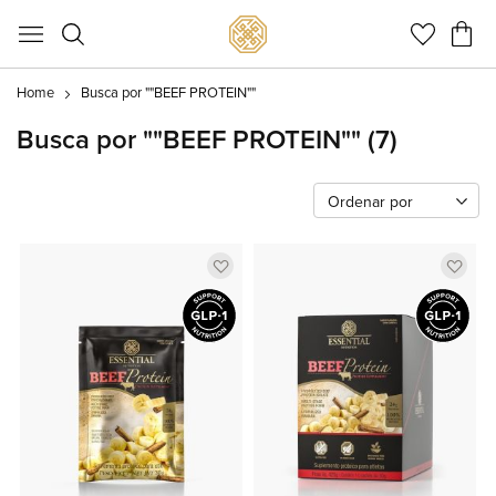
Meu C
Home
Busca por ""BEEF PROTEIN""
Busca por ""BEEF PROTEIN""
(7)
Ordenar por
Adicionar
Adic
a
a
lista
lista
de
de
favoritos
favor