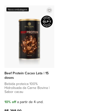
Adicionar
Nova embalagem
a
lista
de
favoritos
Beef Protein Cacao Lata | 15
doses
Bebida proteica 100%
Hidrolisada da Carne Bovina |
Sabor cacau
10% off
a partir de 4 und.
R$ 298,00