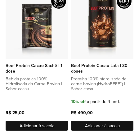
lista
lista
de
de
favoritos
favor
Beef Protein Cacao Sachê | 1
Beef Protein Cacao Lata | 30
dose
doses
Bebida proteica 100%
Proteína 100% hidrolisada da
Hidrolisada da Carne Bovina |
carne bovina (HydroBEEF­™) |
Sabor cacau
Sabor cacau
10% off
a partir de 4 und.
R$ 25,00
R$ 490,00
Adicionar à sacola
Adicionar à sacola