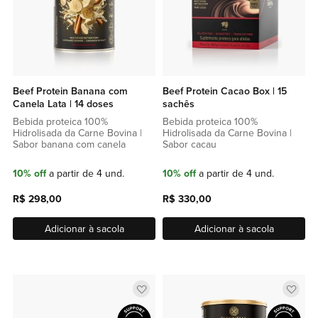
Beef Protein Banana com
Beef Protein Cacao Box | 15
Canela Lata | 14 doses
sachês
Bebida proteica 100%
Bebida proteica 100%
Hidrolisada da Carne Bovina |
Hidrolisada da Carne Bovina |
Sabor banana com canela
Sabor cacau
10% off
a partir de 4 und.
10% off
a partir de 4 und.
R$ 298,00
R$ 330,00
Adicionar à sacola
Adicionar à sacola
Adicionar
Adic
a
a