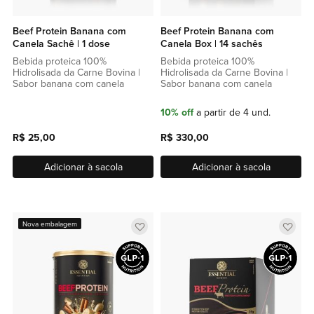
Beef Protein Banana com
Beef Protein Banana com
Canela Sachê | 1 dose
Canela Box | 14 sachês
Bebida proteica 100%
Bebida proteica 100%
Hidrolisada da Carne Bovina |
Hidrolisada da Carne Bovina |
Sabor banana com canela
Sabor banana com canela
10% off
a partir de 4 und.
R$ 25,00
R$ 330,00
Adicionar à sacola
Adicionar à sacola
Adicionar
Adic
Nova embalagem
a
a
lista
lista
de
de
favoritos
favor