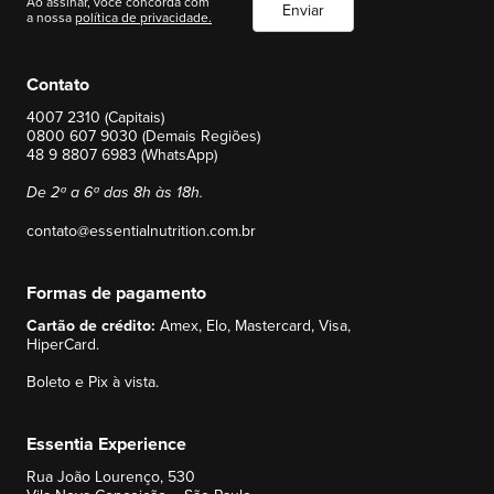
Ao assinar, você concorda com
Enviar
a nossa
política de privacidade.
Contato
4007 2310 (Capitais)
0800 607 9030 (Demais Regiões)
48 9 8807 6983 (WhatsApp)
De 2ª a 6ª das 8h às 18h.
contato@essentialnutrition.com.br
Formas de pagamento
Cartão de crédito:
Amex, Elo, Mastercard, Visa,
HiperCard.
Boleto e Pix à vista.
Essentia Experience
Rua João Lourenço, 530