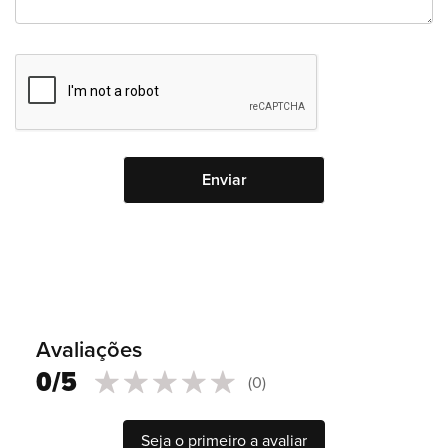
Avaliações
0/5
(0)
0
100
% of
Seja o primeiro a avaliar