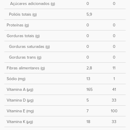
Açúcares adicionados (g)
0
0
Polióis totais (g)
5,9
Proteínas (g)
0
0
Gorduras totais (g)
0
0
Gorduras saturadas (g)
0
0
Gorduras trans (g)
0
0
Fibras alimentares (g)
2,8
11
Sódio (mg)
13
1
Vitamina A (μg)
165
41
Vitamina D (μg)
5
33
Vitamina E (mg)
7
100
Vitamina K (μg)
18
33