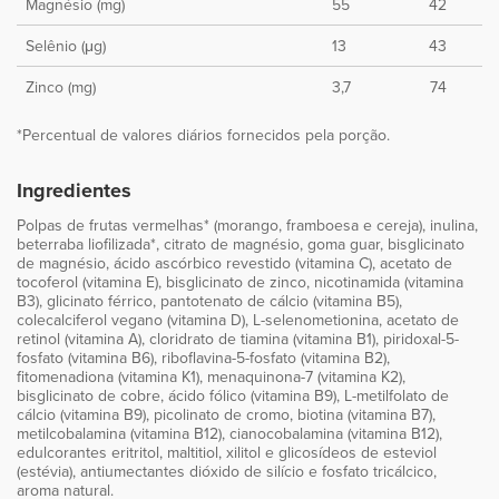
Magnésio (mg)
55
42
Selênio (μg)
13
43
Zinco (mg)
3,7
74
*Percentual de valores diários fornecidos pela porção.
Ingredientes
Polpas de frutas vermelhas* (morango, framboesa e cereja), inulina,
beterraba liofilizada*, citrato de magnésio, goma guar, bisglicinato
de magnésio, ácido ascórbico revestido (vitamina C), acetato de
tocoferol (vitamina E), bisglicinato de zinco, nicotinamida (vitamina
B3), glicinato férrico, pantotenato de cálcio (vitamina B5),
colecalciferol vegano (vitamina D), L-selenometionina, acetato de
retinol (vitamina A), cloridrato de tiamina (vitamina B1), piridoxal-5-
fosfato (vitamina B6), riboflavina-5-fosfato (vitamina B2),
fitomenadiona (vitamina K1), menaquinona-7 (vitamina K2),
bisglicinato de cobre, ácido fólico (vitamina B9), L-metilfolato de
cálcio (vitamina B9), picolinato de cromo, biotina (vitamina B7),
metilcobalamina (vitamina B12), cianocobalamina (vitamina B12),
edulcorantes eritritol, maltitiol, xilitol e glicosídeos de esteviol
(estévia), antiumectantes dióxido de silício e fosfato tricálcico,
aroma natural.