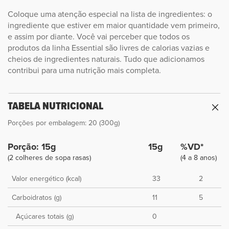
Coloque uma atenção especial na lista de ingredientes: o
ingrediente que estiver em maior quantidade vem primeiro,
e assim por diante. Você vai perceber que todos os
produtos da linha Essential são livres de calorias vazias e
cheios de ingredientes naturais. Tudo que adicionamos
contribui para uma nutrição mais completa.
TABELA NUTRICIONAL
Porções por embalagem: 20 (300g)
Porção: 15g
15g
%VD*
(2 colheres de sopa rasas)
(4 a 8 anos)
Valor energético (kcal)
33
2
Carboidratos (g)
11
5
Açúcares totais (g)
0